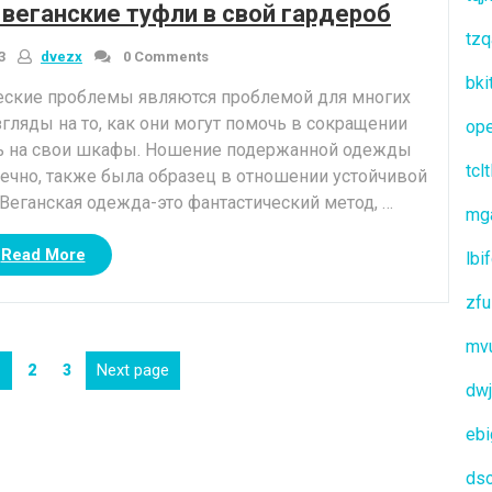
 веганские туфли в свой гардероб
Grace
tzq
Blouse”
3
dvezx
0 Comments
bki
гические проблемы являются проблемой для многих
ляды на то, как они могут помочь в сокращении
op
сь на свои шкафы. Ношение подержанной одежды
tclt
нечно, также была образец в отношении устойчивой
еганская одежда-это фантастический метод, …
mg
“5
Read More
lbi
причин,
чтобы
zfu
добавить
mv
веганские
osts
Page
Page
Page
Next page
1
2
3
туфли
dwj
avigation
в
свой
ebi
гардероб”
ds