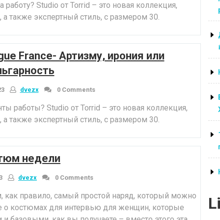
воротника”
аботу? Studio от Torrid – это новая коллекция,
а также экспертный стиль, с размером 30.
ogue France- Артизму, ирония или
льгарность
23
dvezx
0 Comments
 работы? Studio от Torrid – это новая коллекция,
а также экспертный стиль, с размером 30.
тюм недели
3
dvezx
0 Comments
 как правило, самый простой наряд, который можно
L
не о костюмах для интервью для женщин, которые
и базовыми, как вы получаете – вместо этого эта