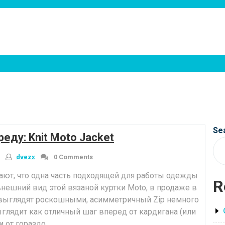
Se
реду: Knit Moto Jacket
dvezx
0 Comments
ют, что одна часть подходящей для работы одежды
R
внешний вид этой вязаной куртки Moto, в продаже в
 выглядят роскошными, асимметричный Zip немного
глядит как отличный шаг вперед от кардигана (или
и от гораздо …