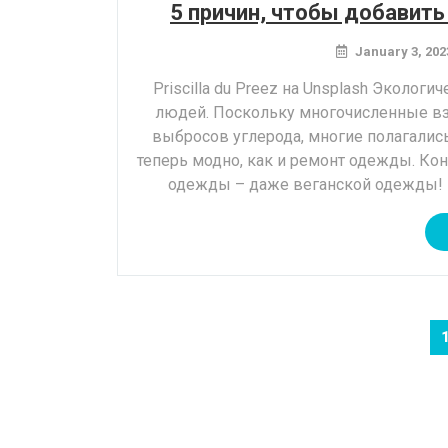
5 причин, чтобы добавить
January 3, 202
Priscilla du Preez на Unsplash Эколо
людей. Поскольку многочисленные взг
выбросов углерода, многие полагали
теперь модно, как и ремонт одежды. Ко
одежды – даже веганской одежды! В
P
n