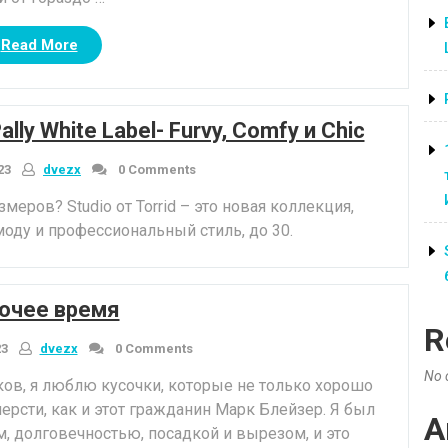
“Отчет
Read More
TPS
в
среду:
ly White Label- Furvy, Comfy и Chic
Knit
Moto
23
dvezx
0 Comments
Jacket”
еров? Studio от Torrid – это новая коллекция,
оду и профессиональный стиль, до 30.
очее время
R
23
dvezx
0 Comments
No 
ков, я люблю кусочки, которые не только хорошо
ерсти, как и этот гражданин Марк Блейзер. Я был
A
, долговечностью, посадкой и вырезом, и это