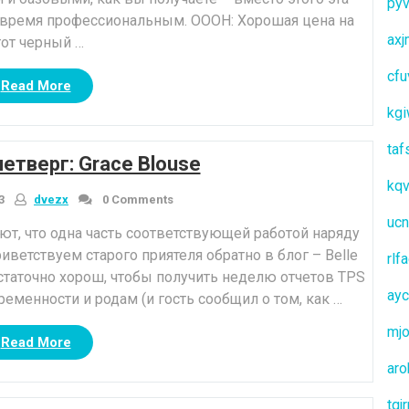
pyv
 время профессиональным. OOOH: Хорошая цена на
ax
тот черный …
cfu
“Костюм
Read More
недели”
kg
taf
четверг: Grace Blouse
kq
3
dvezx
0 Comments
ucn
, что одна часть соответствующей работой наряду
иветствуем старого приятеля обратно в блог – Belle
rlf
достаточно хорош, чтобы получить неделю отчетов TPS
ay
еменности и родам (и гость сообщил о том, как …
mjo
“Отчет
Read More
TPS
aro
в
четверг:
tqj