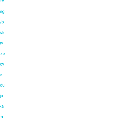
fc
jmg
vb
iwk
sv
vze
cy
ae
cdu
jx
ka
rm