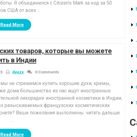
оты. Я объединился с Citizen’s Mark за код за 50
ов США от всех …
“Рабочее
Read More
время”
ских товаров, которые вы можете
ить в Индии
23
dvezx
0 Comments
е мы не стремимся купить хорошие духи, кремы,
же дома большинство из нас ищут иностранные
тельной лихорадке иностранной косметики в Индии,
мых разыскиваемых французских косметических
ернете? Ваши пожелания выполнены. читать дальше.
C
…
“15
Read More