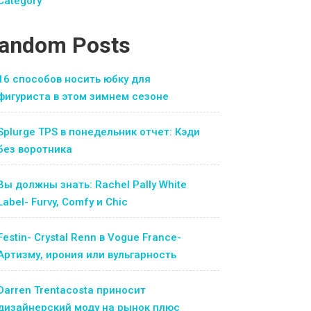
Category
andom Posts
16 способов носить юбку для
фигуриста в этом зимнем сезоне
Splurge TPS в понедельник отчет: Кэди
без воротника
Вы должны знать: Rachel Pally White
Label- Furvy, Comfy и Chic
Festin- Crystal Renn в Vogue France-
Артизму, ирония или вульгарность
Darren Trentacosta приносит
дизайнерский моду на рынок плюс